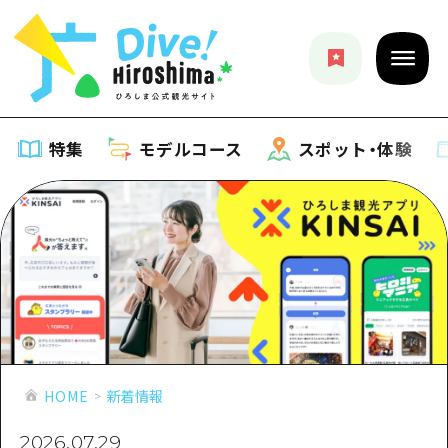
特集
モデルコース
スポット・体験
特集
特集一覧
モデルコース
おすすめ
モデルコース一覧
スポット・体験
アート
Dive! Hiroshima 公式ガイド
スポット・体験一覧
HOME
新着情報
イベント・祭り
イベント
広島もしもトラベル
広島市周辺
グルメ・酒
2026.07.29