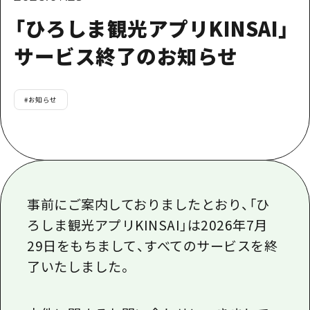
あたらしい非日常
旬情報
安芸
「ひろしま観光アプリKINSAI」
サイクリング
広島市周辺
お役立ち情報
備後
サービス終了のお知らせ
ショッピング
安芸
備北
スポーツ
お役立ち情報一覧
HOME
備後
芸北
#
お知らせ
ナイトライフ
アクセス
備北
宮島周辺
世界遺産
二次交通まとめ
新着情報
芸北
山口県東部
学び・体験
施設の混雑状況のお知らせ
宮島周辺
お問い合わせ
愛媛県
定番
お得な周遊チケット
山口県東部
事前にご案内しておりましたとおり、「ひ
事業者・学校関係者の皆さま
島根県
歴史・文化
手荷物預かり・配送サービス
ろしま観光アプリ
KINSAI
」は
2026
年
7
月
弾丸
29
日をもちまして、すべてのサービスを終
癒し
広島おもてなしパス
日帰り
了いたしました。
自然
HIROSHIMA FREE Wi-Fi
半日
観光案内所