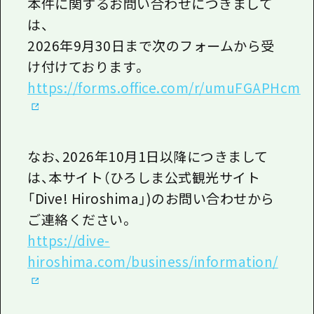
本件に関するお問い合わせにつきまして
1泊2日
広島県を訪れる外国人旅行者向け情報一
は、
2泊3日
2026年
9
月
30
日まで次のフォームから受
ボランティアガイド
け付けております。
ユニバーサルツーリズム
https://forms.office.com/r/umuFGAPHcm
ガイドブック
広島県の魅力を動画でご紹介！
なお、
2026
年10月1日以降につきまして
よくあるご質問
は、本サイト（ひろしま公式観光サイト
メディア掲載情報
「
Dive! Hiroshima
」
)
のお問い合わせから
ご連絡ください。
フォトダウンロード
https://dive-
関連リンク
hiroshima.com/business/information/